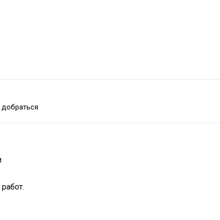
 добраться
и
работ.