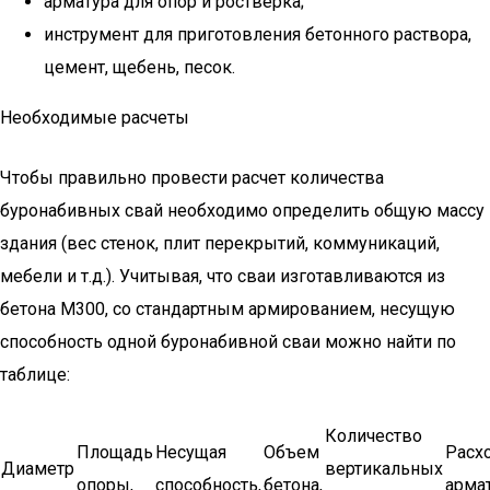
арматура для опор и ростверка;
инструмент для приготовления бетонного раствора,
цемент, щебень, песок.
Необходимые расчеты
Чтобы правильно провести расчет количества
буронабивных свай необходимо определить общую массу
здания (вес стенок, плит перекрытий, коммуникаций,
мебели и т.д.). Учитывая, что сваи изготавливаются из
бетона М300, со стандартным армированием, несущую
способность одной буронабивной сваи можно найти по
таблице:
Количество
Площадь
Несущая
Объем
Расх
Диаметр
вертикальных
опоры,
способность,
бетона,
арма