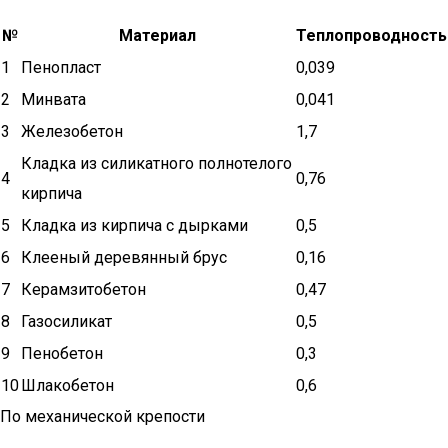
№
Материал
Теплопроводность
1
Пенопласт
0,039
2
Минвата
0,041
3
Железобетон
1,7
Кладка из силикатного полнотелого
4
0,76
кирпича
5
Кладка из кирпича с дырками
0,5
6
Клееный деревянный брус
0,16
7
Керамзитобетон
0,47
8
Газосиликат
0,5
9
Пенобетон
0,3
10
Шлакобетон
0,6
По механической крепости