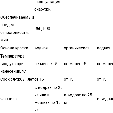
эксплуатация
снаружи.
Обеспечиваемый
предел
R60, R90
огнестойкости,
мин
Основа краски
водная
органическая
водная
Температура
воздуха при
не менее +5
не менее -5
не мене
нанесении, °С
Срок службы, лет
от 15
от 15
от 15
в ведрах по 25
кг или в
в ведрах по 25
Фасовка
в ведрах
мешках по 15
кг
кг