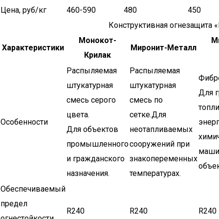
Цена, руб/кг
460-590
480
450
Конструктивная огнезащита 
Монокот-
М
Характеристики
Миронит-Металл
Крилак
Распыляемая
Распыляемая
Фибр
штукатурная
штукатурная
Для 
смесь серого
смесь по
топл
цвета.
сетке.Для
Особенности
энерг
Для объектов
неотапливаемых
химич
промышленного
сооружений при
маши
и гражданского
знакопеременных
объек
назначения.
температурах.
Обеспечиваемый
предел
R240
R240
R240
огнестойкости,