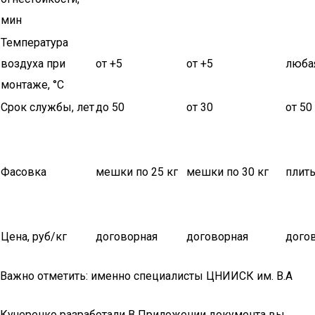
мин
Температура
воздуха при
от +5
от +5
люба
монтаже, °С
Срок службы, лет
до 50
от 30
от 50
Фасовка
мешки по 25 кг
мешки по 30 кг
плиты
Цена, руб/кг
договорная
договорная
дого
Важно отметить: именно специалисты ЦНИИСК им. В.А
Кучеренко разработали В Приложении документа вы