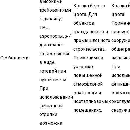
высокими
Краска белого
Краска 
требованиями
цвета. Для
цвета.
к дизайну:
объектов
Применя
ТРЦ,
гражданского и
зданиях
аэропорты, ж/
промышленного
сооруже
д вокзалы.
строительства.
общегра
Поставляется
Особенности
Применима в
назначен
в виде
условиях
При
готовой или
повышенной
использ
сухой смеси.
атмосферной
финишно
При
влажности и
возмож
использовании
неотапливаемых
эксплуа
финишной
помещениях.
снаружи
отделки
возможна