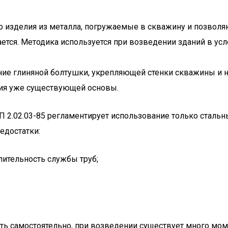
о изделия из металла, погружаемые в скважину и позволя
кается. Методика используется при возведении зданий в 
ение глиняной болтушки, укрепляющей стенки скважины и 
ния уже существующей основы.
 2.02.03-85 регламентирует использование только стальн
едостатки:
лительность службы труб;
ать самостоятельно, при возведении существует много мо