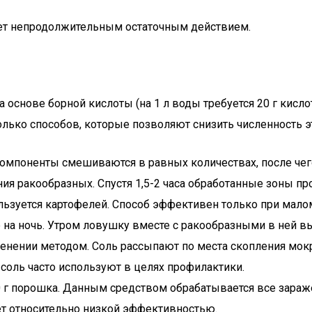
дает непродолжительным остаточным действием.
 основе борной кислоты (на 1 л воды требуется 20 г кис
олько способов, которые позволяют снизить численность э
е компоненты смешиваются в равных количествах, после че
я ракообразных. Спустя 1,5-2 часа обработанные зоны п
ользуется картофелей. Способ эффективен только при мал
е на ночь. Утром ловушку вместе с ракообразными в ней 
менении методом. Соль рассыпают по места скопления мо
 соль часто используют в целях профилактики.
0 г порошка. Данным средством обрабатывается все зараж
ет относительно низкой эффективностью.