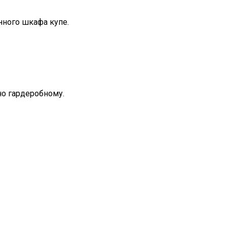
нного шкафа купе.
но гардеробному.