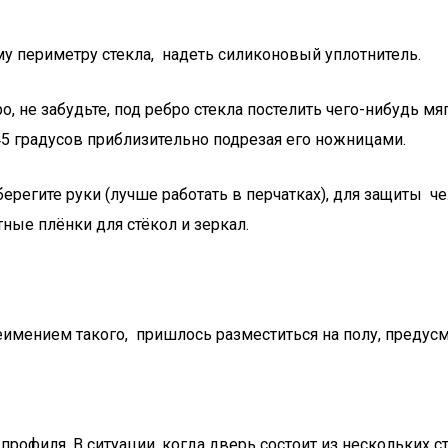
му периметру стекла, надеть силиконовый уплотнитель.
ро, не забудьте, под ребро стекла постелить чего-нибудь м
 45 градусов приблизительно подрезая его ножницами.
ерегите руки (лучше работать в перчатках), для защиты че
ные плёнки для стёкол и зеркал.
еимением такого, пришлось разместиться на полу, предусм
рофиля. В ситуации, когда дверь состоит из нескольких с