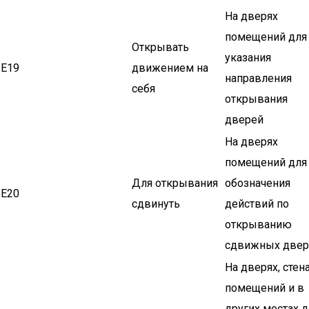
На дверях
помещений для
Открывать
указания
Е19
движением на
направления
себя
открывания
дверей
На дверях
помещений для
Для открывания
обозначения
Е20
сдвинуть
действий по
открыванию
сдвижных двер
На дверях, стен
помещений и в
других местах д