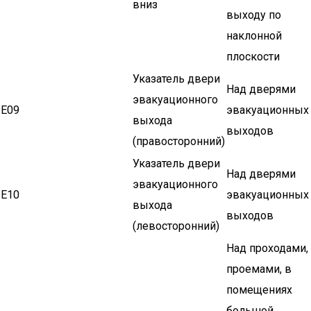
вниз
выходу по
наклонной
плоскости
Указатель двери
Над дверями
эвакуационного
Е09
эвакуационных
выхода
выходов
(правосторонний)
Указатель двери
Над дверями
эвакуационного
Е10
эвакуационных
выхода
выходов
(левосторонний)
Над проходами,
проемами, в
помещениях
большой