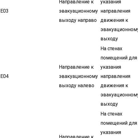
Направление к
указания
Е03
эвакуационному
направления
выходу направо
движения к
эвакуационном
выходу
На стенах
помещений для
Направление к
указания
Е04
эвакуационному
направления
выходу налево
движения к
эвакуационном
выходу
На стенах
помещений для
указания
Направление к