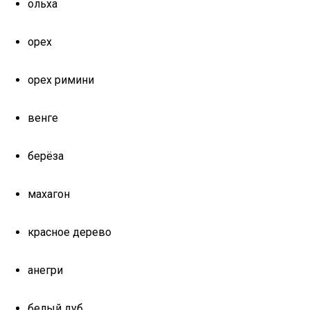
ольха
орех
орех римини
венге
берёза
махагон
красное дерево
анегри
белый дуб