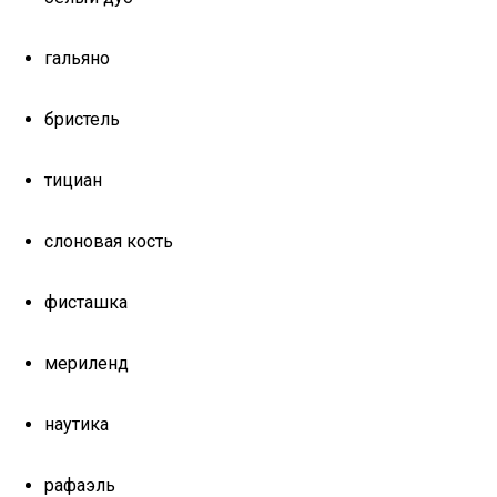
гальяно
бристель
тициан
слоновая кость
фисташка
мериленд
наутика
рафаэль