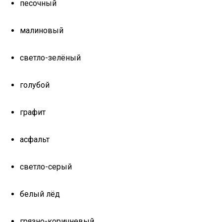
песочный
малиновый
светло-зелёный
голубой
графит
асфальт
светло-серый
белый лёд
грязно-коричневый