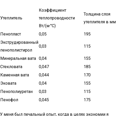
Коэффициент
Толщина слоя
Утеплитель
теплопроводности
утеплителя в мм
Вт/(м·°C)
Пенопласт
0,05
195
Экструдированный
0,03
115
пенополистирол
Минеральная вата
0,04
155
Стекловата
0,047
185
Каменная вата
0,044
170
Эковата
0,04
155
Пенополиуретан
0,03
115
Пенофол
0,045
175
У меня был печальный опыт, когда в целях экономии я