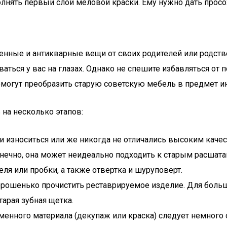
олнять первый слой меловой краски. Ему нужно дать просо
нные и антикварные вещи от своих родителей или родств
ться у вас на глазах. Однако не спешите избавляться от 
огут преобразить старую советскую мебель в предмет ин
на несколько этапов:
 износиться или же никогда не отличались высоким качес
онечно, она может неидеально подходить к старым расшат
ля или пробки, а также отвертка и шуруповерт.
орошенько прочистить реставрируемое изделие. Для больш
арая зубная щетка.
енного материала (декупаж или краска) следует немного