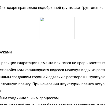
лагодаря правильно подобранной грунтовке. Грунтование с
 руками
е реакции гидратации цемента или гипса не прерываются из
дает свойством капиллярного подсоса молекул воды из раст
енным созданием хорошей адгезии с раствором штукатурк
 сплошную пленку. При нанесении штукатурки пленка вступа
;
юбым соединительным процессам;