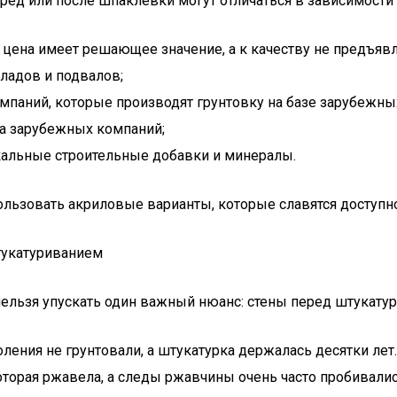
ред или после шпаклевки могут отличаться в зависимости 
 цена имеет решающее значение, а к качеству не предъяв
ладов и подвалов;
мпаний, которые производят грунтовку на базе зарубежны
а зарубежных компаний;
икальные строительные добавки и минералы.
пользовать акриловые варианты, которые славятся доступн
тукатуриванием
ельзя упускать один важный нюанс: стены перед штукату
ления не грунтовали, а штукатурка держалась десятки лет
оторая ржавела, а следы ржавчины очень часто пробивали