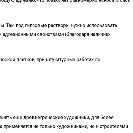
рошую адгезию, что позволяет равномерно наносить слои
ры. Так, под гипсовые растворы нужно использовать
и адгезионными свойствами (благодаря наличию
еской плиткой; при штукатурных работах по
менять еще древнегреческие художники, для более
а применяется не только художниками, но и строителями.