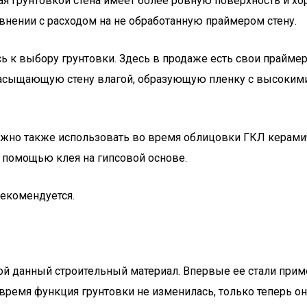
я грунтовкой стена имеет более ровную поверхность и хо
авнении с расходом на не обработанную праймером стену.
ь к выбору грунтовки. Здесь в продаже есть свои прайме
насыщающую стену влагой, образующую пленку с высоким
ожно также использовать во время облицовки ГКЛ керамич
 помощью клея на гипсовой основе.
екомендуется.
бой данный строительный материал. Впервые ее стали при
время функция грунтовки не изменилась, только теперь он