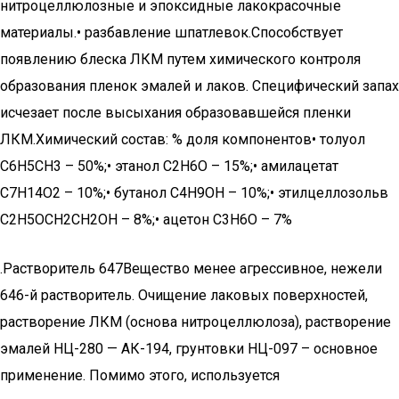
нитроцеллюлозные и эпоксидные лакокрасочные
материалы.• разбавление шпатлевок.Способствует
появлению блеска ЛКМ путем химического контроля
образования пленок эмалей и лаков. Специфический запах
исчезает после высыхания образовавшейся пленки
ЛКМ.Химический состав: % доля компонентов• толуол
С6Н5СН3 – 50%;• этанол C2H6O – 15%;• амилацетат
C7H14O2 – 10%;• бутанол C4H9OH – 10%;• этилцеллозольв
C2H5OCH2CH2OH – 8%;• ацетон C3H6O – 7%
.Растворитель 647Вещество менее агрессивное, нежели
646-й растворитель. Очищение лаковых поверхностей,
растворение ЛКМ (основа нитроцеллюлоза), растворение
эмалей НЦ-280 — АК-194, грунтовки НЦ-097 – основное
применение. Помимо этого, используется